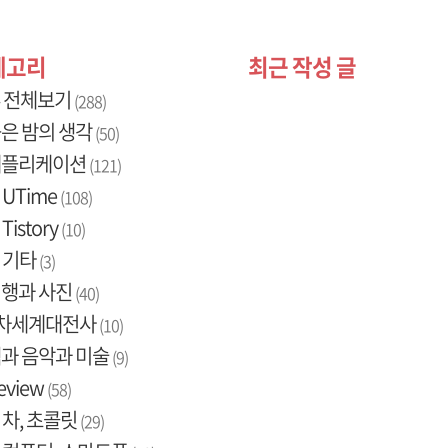
테고리
최근 작성 글
 전체보기
(288)
은 밤의 생각
(50)
애플리케이션
(121)
UTime
(108)
Tistory
(10)
기타
(3)
행과 사진
(40)
2차세계대전사
(10)
과 음악과 미술
(9)
eview
(58)
차, 초콜릿
(29)