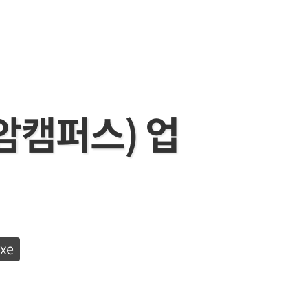
(안암캠퍼스) 업
xe