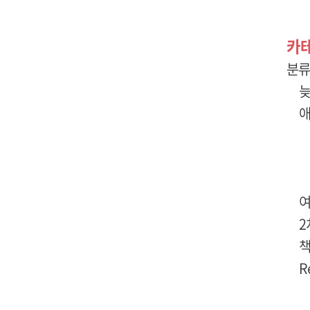
카
분류
늦
여
책
R